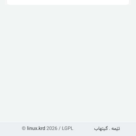
ئێمە
.
گیتهاب
2026 / LGPL
linux.krd
©