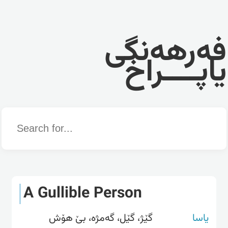
فەرهەنگی
یاپــــراخ
Word
A Gullible Person
یاسا
گێژ، گێل، گەمژە، بێ هۆش