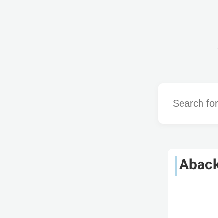
Word
Abac