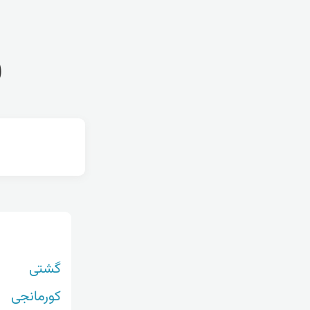
ف
گشتی
کورمانجی