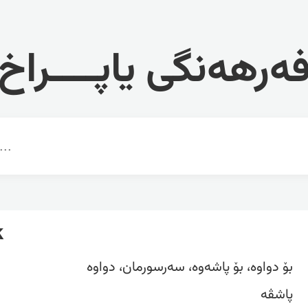
ەرهەنگی یاپــــراخ
k
بۆ دواوە، بۆ پاشەوە، سەرسورمان، دواوە
پاشڤە