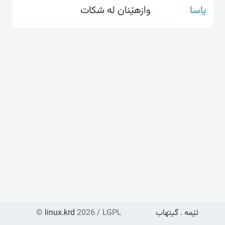
یاسا
وازهێنان لە شکات
ئێمە
.
گیتهاب
2026 / LGPL
linux.krd
©