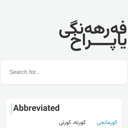
فەرهەنگی
یاپــــراخ
Word
Abbreviated
کورمانجی
کورتە، کورتی