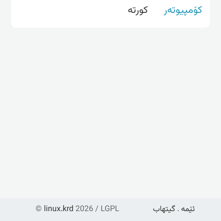
کۆمپیوتەر
کورته‌
ئێمە
.
گیتهاب
2026 / LGPL
linux.krd
©