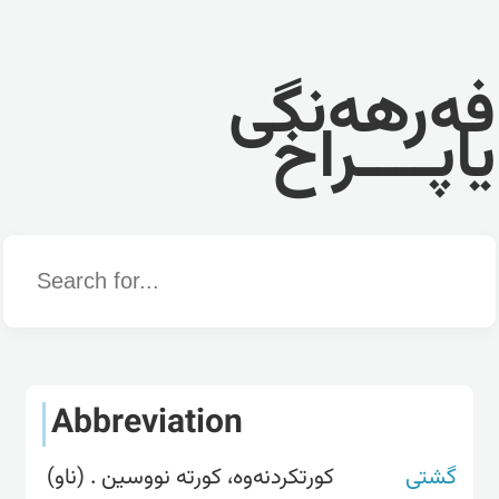
فەرهەنگی
یاپــــراخ
Word
Abbreviation
گشتی
کورتکردنەوە، کورتە نووسین . (ناو)