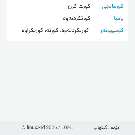
کورمانجی
کورت کرن
یاسا
کورتکردنەوە
کۆمپیوتەر
کورتکردنه‌وه، کورته‌، کورتکراوه
ئێمە
.
گیتهاب
2026 / LGPL
linux.krd
©