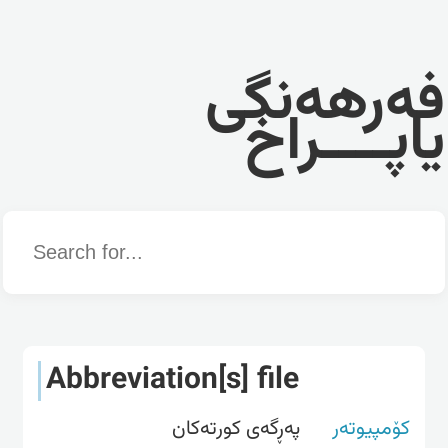
فەرهەنگی
یاپــــراخ
Word
Abbreviation[s] file
کۆمپیوتەر
په‌ڕگه‌ی کورته‌کان