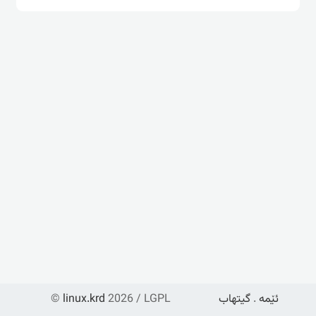
ئێمە
.
گیتهاب
2026 / LGPL
linux.krd
©