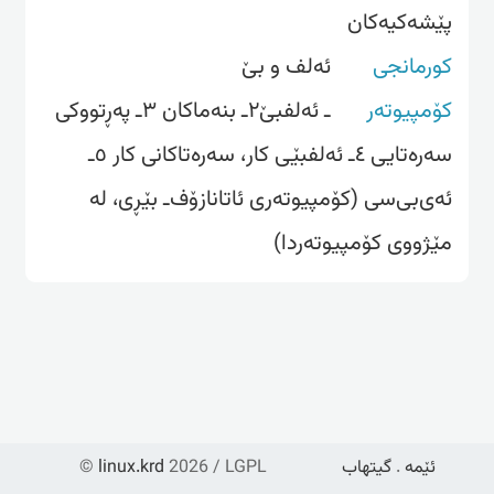
پێشەکیەکان
کورمانجی
ئەلف و بێ
کۆمپیوتەر
ـ ئه‌لفبێ٢ـ بنه‌ماکان ٣ـ په‌ڕتووکی
سه‌ره‌تایی ٤ـ ئه‌لفبێی کار، سه‌ره‌تاکانی کار ٥ـ
ئه‌ی‌بی‌سی (کۆمپیوته‌ری ئاتانازۆف‌ـ بێڕی، له‌
مێژووی کۆمپیوته‌ردا)
ئێمە
.
گیتهاب
2026 / LGPL
linux.krd
©