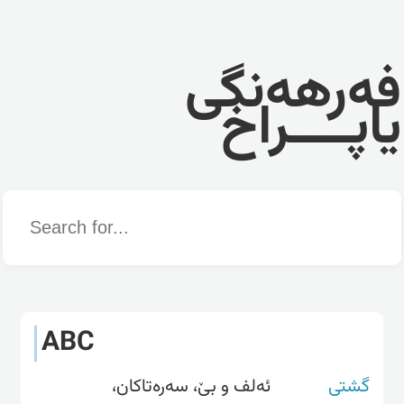
فەرهەنگی
یاپــــراخ
Word
ABC
گشتی
ئەلف و بێ، سەرەتاکان،