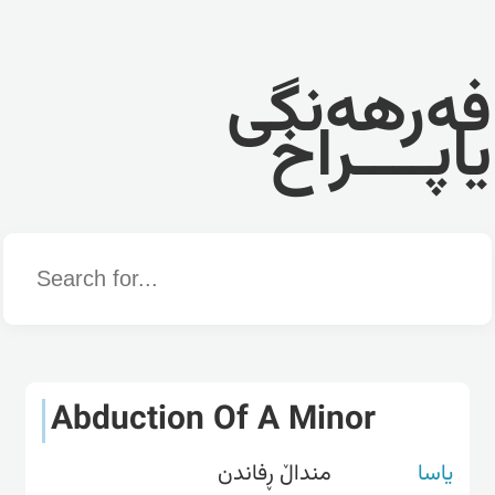
فەرهەنگی
یاپــــراخ
Word
Abduction Of A Minor
یاسا
منداڵ ڕفاندن