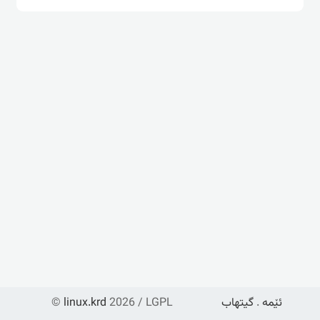
ئێمە
.
گیتهاب
2026 / LGPL
linux.krd
©