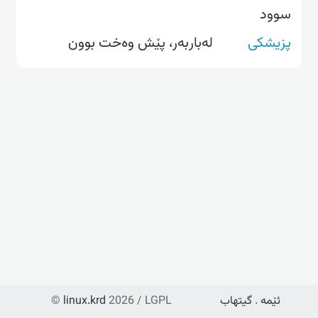
سوود
پزیشکی
لەباربەر، پێش وەخت بوون
ئێمە
.
گیتهاب
2026 / LGPL
linux.krd
©