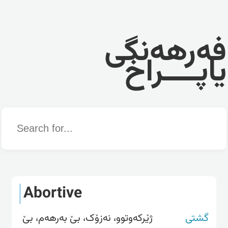
فەرهەنگی
یاپــــراخ
Word
Abortive
گشتی
ژێرکەوتوو، نەزۆک، بێ بەرهەم، بێ