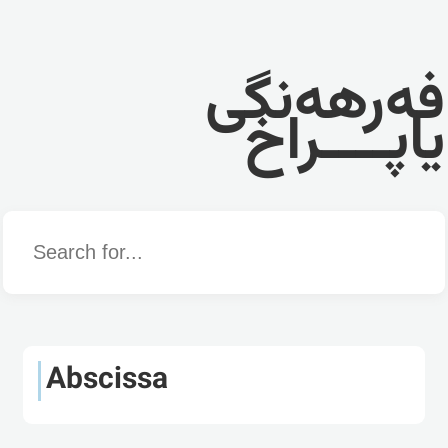
فەرهەنگی
یاپــــراخ
Word
Abscissa