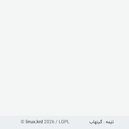
ئێمە
.
گیتهاب
2026 / LGPL
linux.krd
©