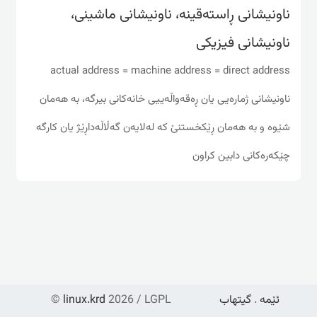
ناونیشانی ڕاسته‌قینه‌، ناونیشانی ماشینی،
ناونیشانی فیزیکی
actual address = machine address = direct address
ناونیشانی ژماره‌یی یان ڕه‌قه‌واڵه‌ییی خانه‌کانی بیرگه‌، به‌ هه‌مان
شێوه‌ و به‌ هه‌مان ڕێکخستنێ که‌ له‌لایه‌ن گه‌ڵاڵه‌داڕێژ یان کارگه‌
چێکه‌ره‌کانی دابین کراون
ئێمە
.
گیتهاب
2026 / LGPL
linux.krd
©