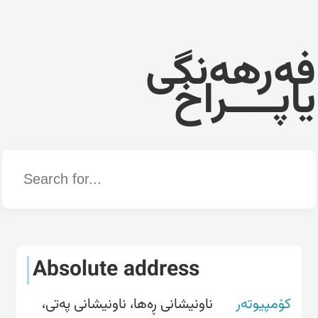
فەرهەنگی
یاپــــراخ
Word
Absolute address
کۆمپیوتەر
ناونیشانی ڕه‌ها، ناونیشانی په‌تی،