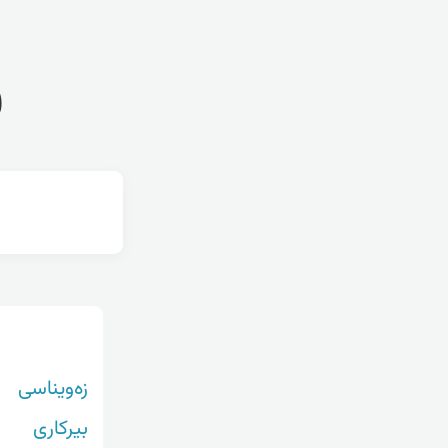
ف
زەویناسی
بیرکاری