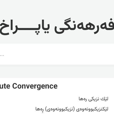
ەرهەنگی یاپــــراخ
ute Convergence
لێك نزیكی ره‌ها
لێکنزیکبوونەوەی (نزیکبوونەوەی) ڕەها