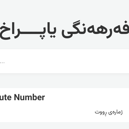
ەرهەنگی یاپــــراخ
ute Number
ژمارەی ڕووت