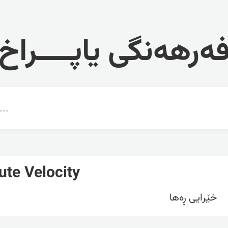
ەرهەنگی یاپــــراخ
ute Velocity
خێرایی ڕەها