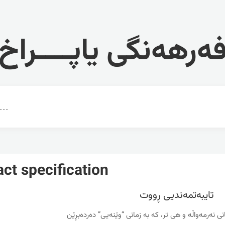
ەرهەنگی یاپــــراخ
act specification
تایبه‌تمه‌ندیی ڕووت
نی نه‌رمه‌واڵه‌ و هی تر، که‌ به‌ زمانی “وێنه‌یی” ده‌رده‌بڕێن