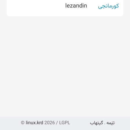
کورمانجی
lezandin
ئێمە
.
گیتهاب
2026 / LGPL
linux.krd
©