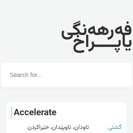
فەرهەنگی
یاپــــراخ
Word
Accelerate
گشتی
تاودان، تاوپێدان، خێراکردن