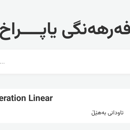
ەرهەنگی یاپــــراخ
eration Linear
تاودانی بەهێڵ