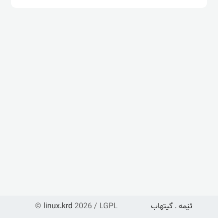
ئێمە
.
گیتهاب
2026 / LGPL
linux.krd
©