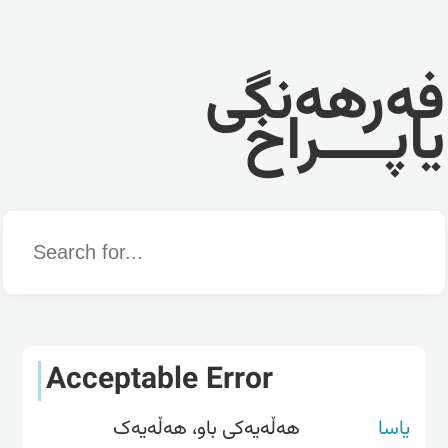
فەرهەنگی
یاپــــراخ
Word
Acceptable Error
یاسا
هەڵەیەکی باو، هەڵەیەک