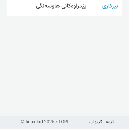
بیرکاری
پێدراوەکانی هاوسەنگی
ئێمە
.
گیتهاب
2026 / LGPL
linux.krd
©