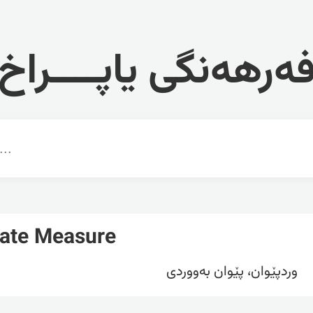
ەرهەنگی یاپــــراخ
ate Measure
وردپێوان، پێوان بەووردی