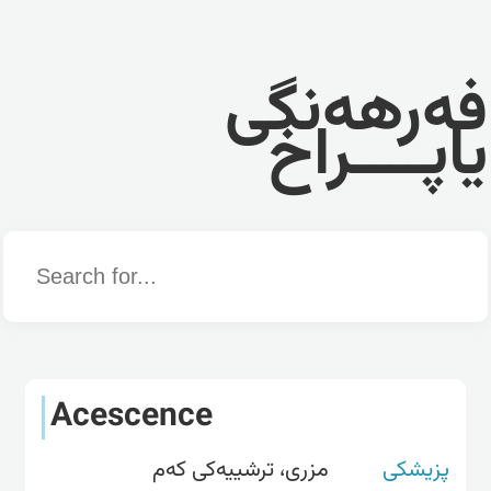
فەرهەنگی
یاپــــراخ
Word
Acescence
پزیشکی
مزری، ترشییەکی کەم