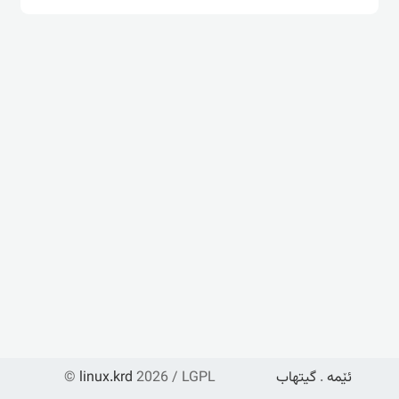
ئێمە
.
گیتهاب
2026 / LGPL
linux.krd
©