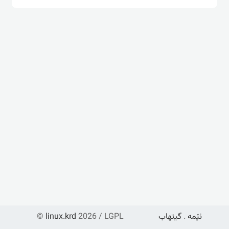
ئێمە
.
گیتهاب
2026 / LGPL
linux.krd
©