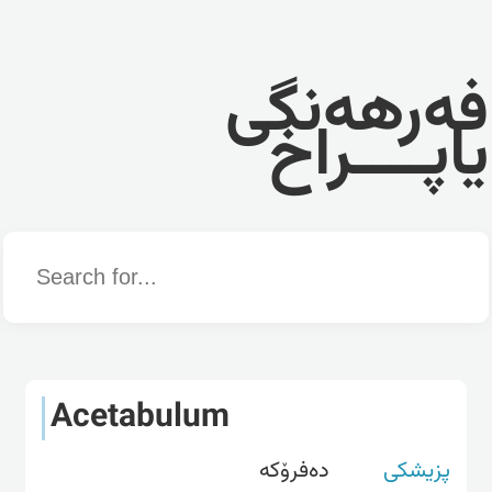
فەرهەنگی
یاپــــراخ
Word
Acetabulum
پزیشکی
دەفرۆکە