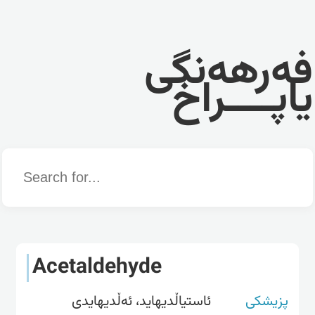
فەرهەنگی
یاپــــراخ
Word
Acetaldehyde
پزیشکی
ئاستیاڵدیهاید، ئەڵدیهایدی