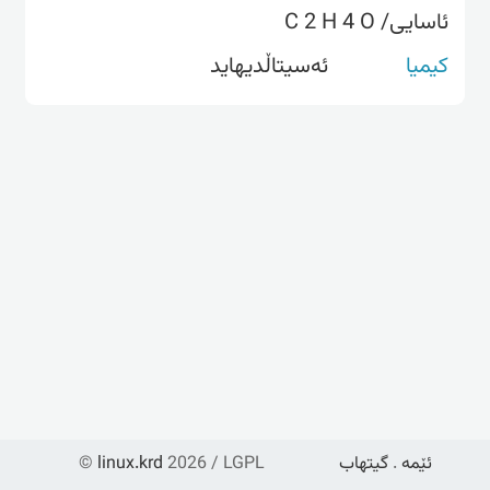
ئاسایی/ C 2 H 4 O
کیمیا
ئەسیتاڵدیهاید
ئێمە
.
گیتهاب
2026 / LGPL
linux.krd
©