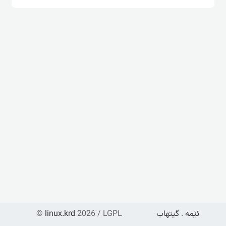
ئێمە
.
گیتهاب
2026 / LGPL
linux.krd
©