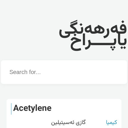
فەرهەنگی
یاپــــراخ
Word
Acetylene
کیمیا
گازی ئەسیتیلین