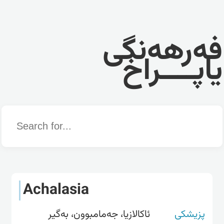
فەرهەنگی
یاپــــراخ
Word
Achalasia
پزیشکی
ئاکالازیا، جەمامبوون، بەگیر