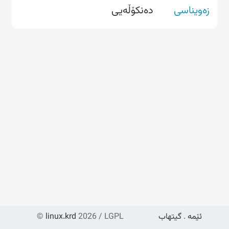
زەویناسی
دەنکۆڵەیی
ئێمە
.
گیتهاب
2026 / LGPL
linux.krd
©