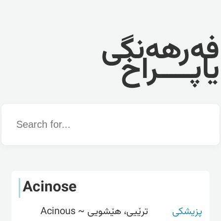
فەرهەنگی
یاپــــراخ
Word
Acinose
پزیشکی
ترێیی، هێشویی ~ Acinous