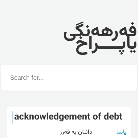
فەرهەنگی
یاپــــراخ
Word
acknowledgement of debt
یاسا
داننان بە قەرز