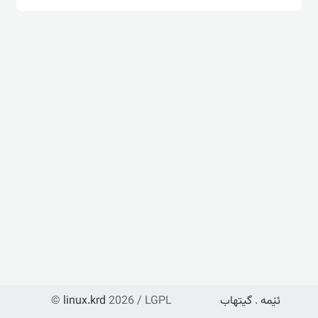
ئێمە
.
گیتهاب
2026 / LGPL
linux.krd
©