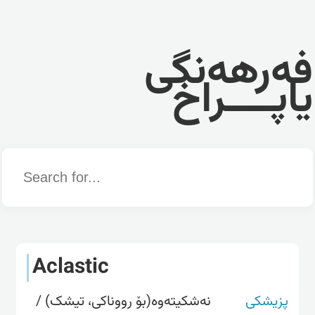
فەرهەنگی
یاپــــراخ
Word
Aclastic
پزیشکی
نەشکیتەوە(بۆ رووناکی، تیشک) /