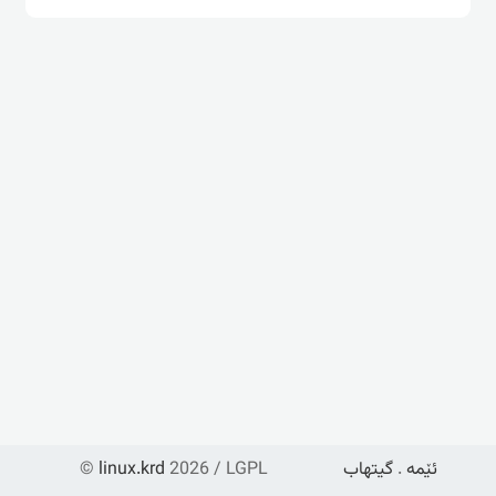
ئێمە
.
گیتهاب
2026 / LGPL
linux.krd
©