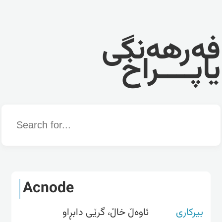
فەرهەنگی
یاپــــراخ
Word
Acnode
بیرکاری
ئاوەڵ خاڵ، گرێی دابڕاو