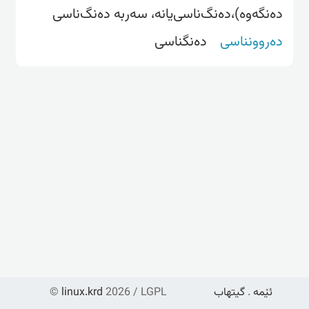
دەنگەوە)،دەنگ‌ناسی‌یانە، سەربە دەنگ‌ناسی
دەروونناسی
دەنگناسی
ئێمە
.
گیتهاب
2026 / LGPL
linux.krd
©