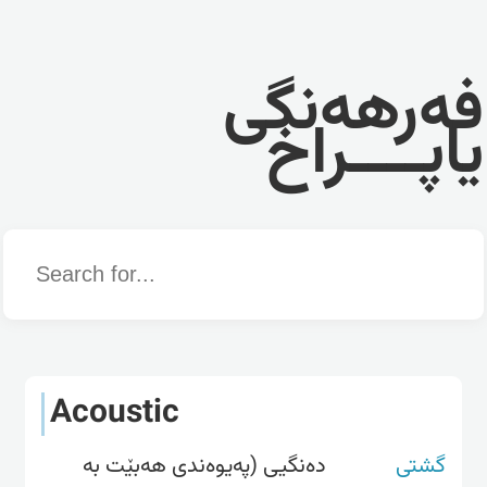
فەرهەنگی
یاپــــراخ
Word
Acoustic
گشتی
دەنگیى (پەیوەندى هەبێت بە