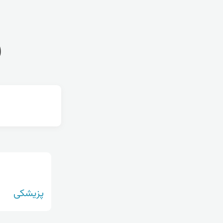
ف
پزیشکی