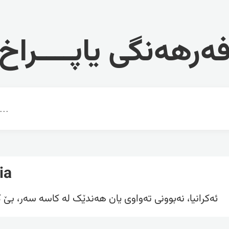
ەرهەنگی یاپــــراخ
ia
ئەکرانیا، نەبوونی تەواوی یان هەندێک لە کاسە سەر، بێ ک