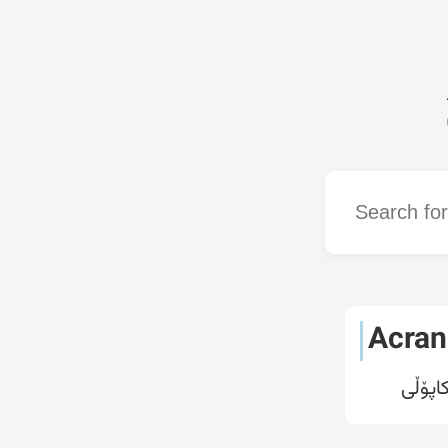
Word
Acran
اپۆڵی