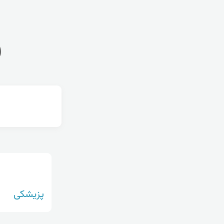
ف
پزیشکی