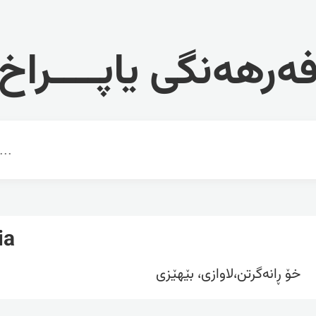
ەرهەنگی یاپــــراخ
ia
خۆ ڕانەگرتن،لاوازی، بێهێزی