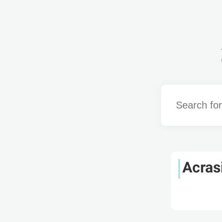
Word
Acras