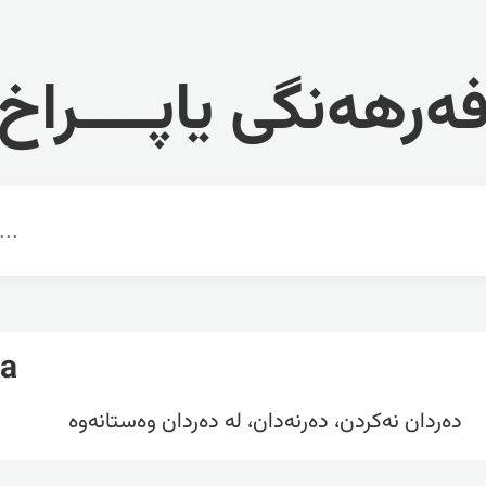
ەرهەنگی یاپــــراخ
ia
دەردان نەکردن، دەرنەدان، لە دەردان وەستانەوە