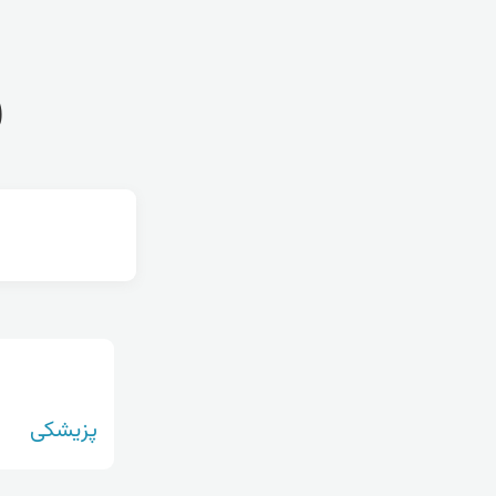
ف
پزیشکی