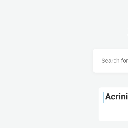
Word
Acrin