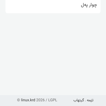
چوار پەل
ئێمە
.
گیتهاب
2026 / LGPL
linux.krd
©