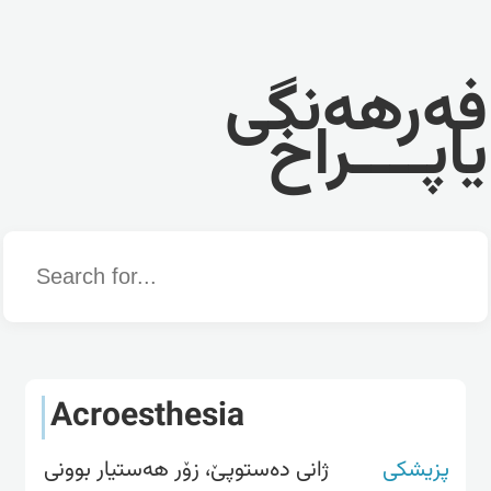
فەرهەنگی
یاپــــراخ
Word
Acroesthesia
پزیشکی
ژانی دەستوپێ، زۆر هەستیار بوونی