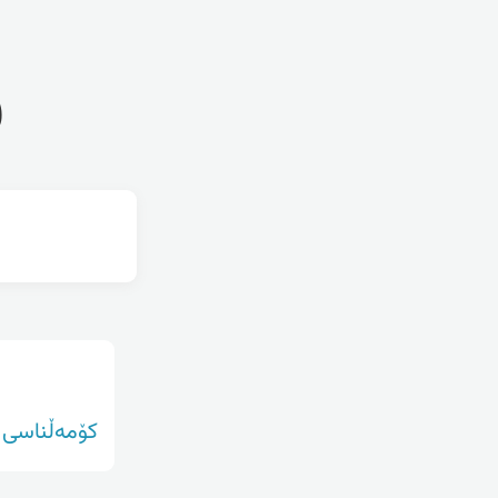
ف
کۆمەڵناسی