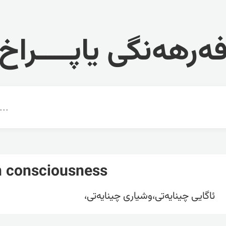
ەرهەنگی یاپــــراخ
n consciousness
ئاگایی چینایەتی،وشیاری چینایەتی،