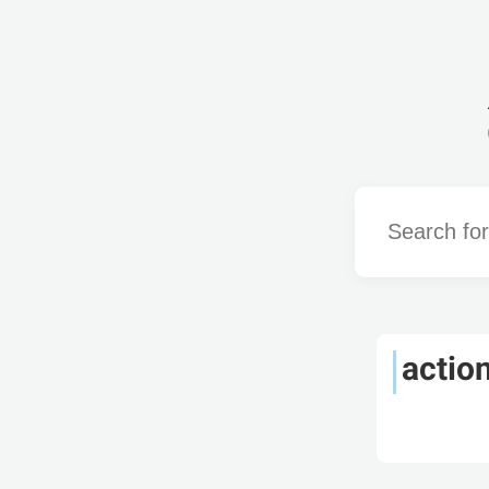
Word
actio