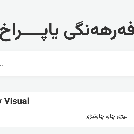
ەرهەنگی یاپــــراخ
y Visual
تیژی چاو، چاوتیژی