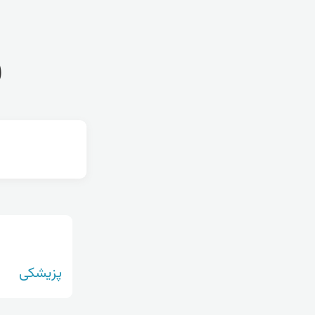
ف
پزیشکی