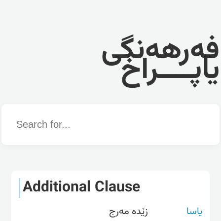
فەرهەنگی
یاپــــراخ
Word
Additional Clause
یاسا
زێدە مەرج