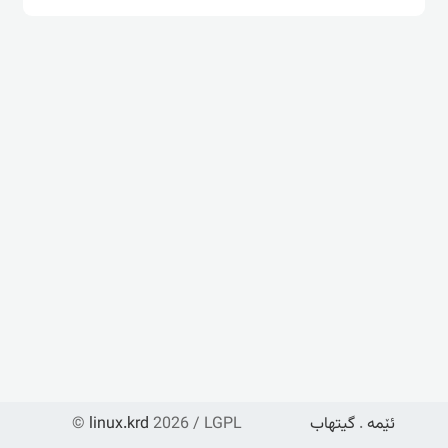
ئێمە
.
گیتهاب
2026 / LGPL
linux.krd
©