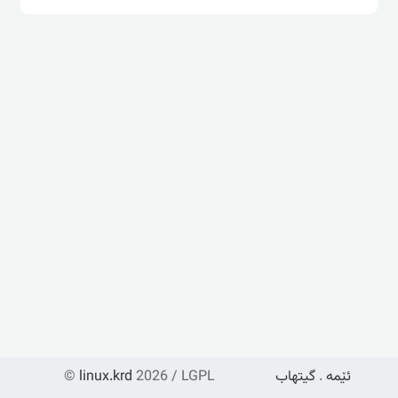
ئێمە
.
گیتهاب
2026 / LGPL
linux.krd
©