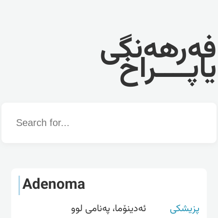
فەرهەنگی
یاپــــراخ
Word
Adenoma
پزیشکی
ئەدینۆما، پەنامی لوو