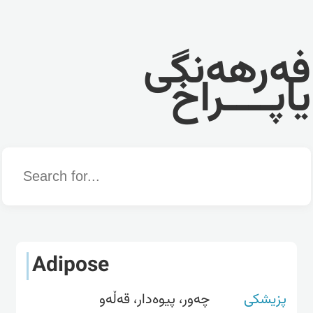
فەرهەنگی
یاپــــراخ
Word
Adipose
پزیشکی
چەور، پیوەدار، قەڵەو