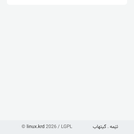
ئێمە
.
گیتهاب
2026 / LGPL
linux.krd
©