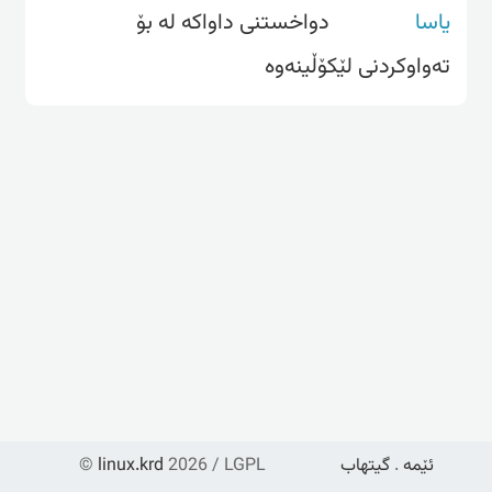
یاسا
دواخستنی داواکە لە بۆ
تەواوکردنی لێکۆڵینەوە
ئێمە
.
گیتهاب
2026 / LGPL
linux.krd
©