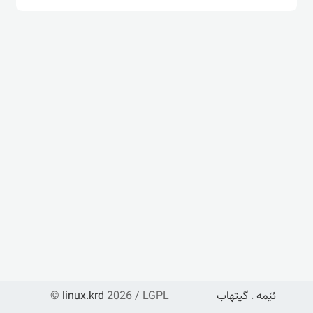
ئێمە
.
گیتهاب
2026 / LGPL
linux.krd
©