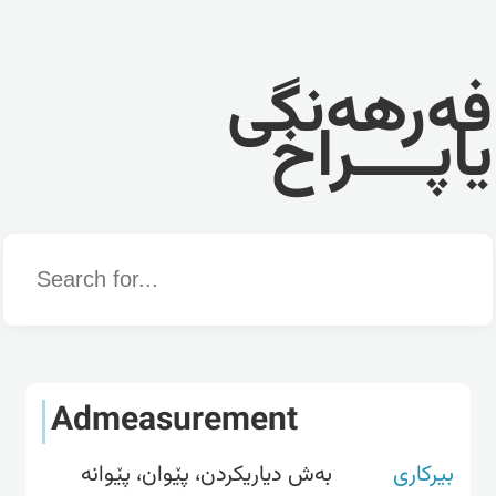
فەرهەنگی
یاپــــراخ
Word
Admeasurement
بیرکاری
بەش دیاریکردن، پێوان، پێوانە