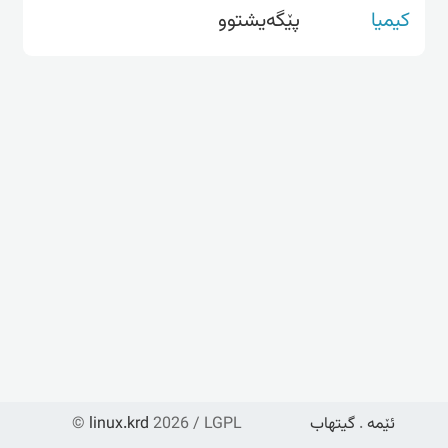
کیمیا
پێگەیشتوو
ئێمە
.
گیتهاب
2026 / LGPL
linux.krd
©