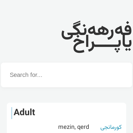
فەرهەنگی
یاپــــراخ
Word
Adult
کورمانجی
mezin, qerd