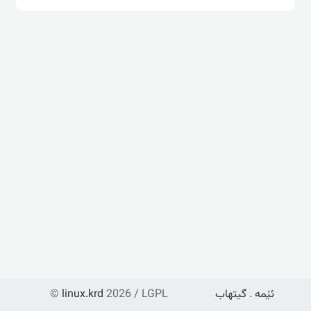
ئێمە
.
گیتهاب
2026 / LGPL
linux.krd
©