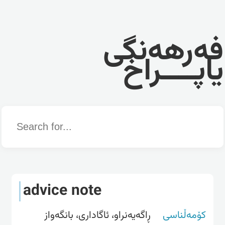
فەرهەنگی
یاپــــراخ
Word
advice note
کۆمەڵناسی
ڕاگەیەنراو، ئاگاداری، بانگەواز