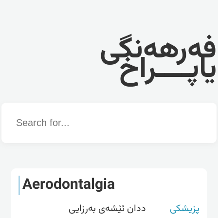
فەرهەنگی
یاپــــراخ
Word
Aerodontalgia
پزیشکی
ددان ئێشەی بەرزایی