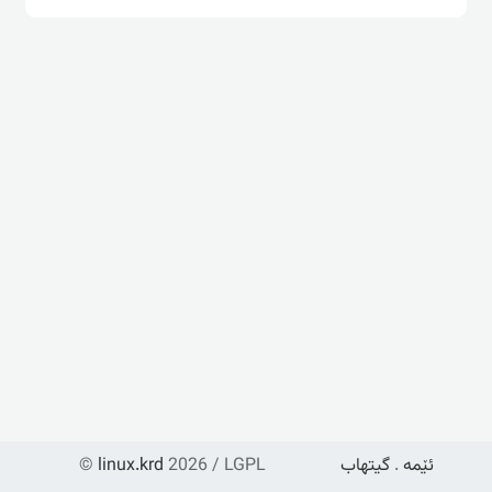
ئێمە
.
گیتهاب
2026 / LGPL
linux.krd
©