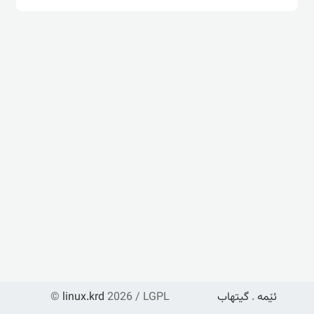
ئێمە
.
گیتهاب
2026 / LGPL
linux.krd
©