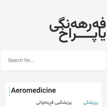
فەرهەنگی
یاپــــراخ
Word
Aeromedicine
پزیشکی
پزیشکیی فڕینەوانی