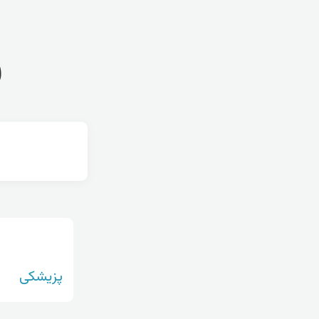
ف
پزیشکی