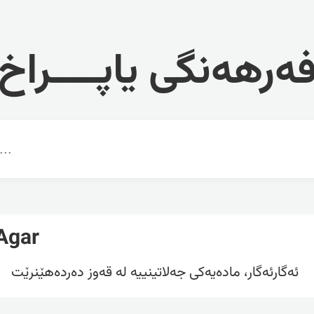
ەرهەنگی یاپــــراخ
Agar
ئەگارئەگار، مادەیەکی جەلاتینییە لە قەوز دەردەهێنرێت