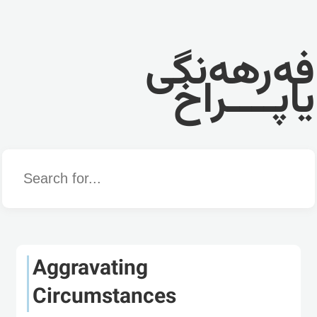
فەرهەنگی
یاپــــراخ
Word
Aggravating
Circumstances