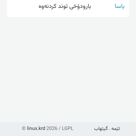
یاسا
بارودۆخی توند کردنەوە
ئێمە
.
گیتهاب
2026 / LGPL
linux.krd
©