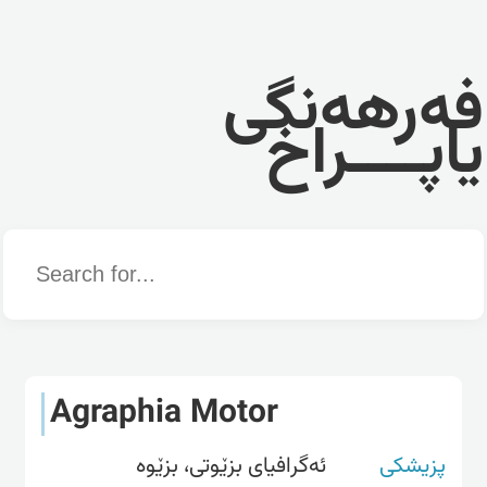
فەرهەنگی
یاپــــراخ
Word
Agraphia Motor
پزیشکی
ئەگرافیای بزێوتی، بزێوە