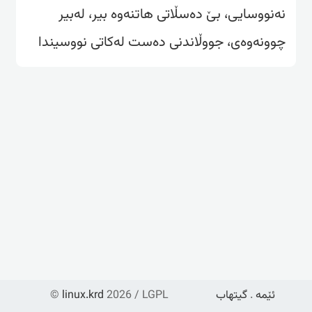
نەنووسایی، بێ دەسڵاتی هاتنەوە بیر، لەبیر
چوونەوەی، جووڵاندنی دەست لەکاتی نووسیندا
ئێمە
.
گیتهاب
2026 / LGPL
linux.krd
©