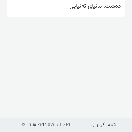
دەشت، مانیای تەنیایی
ئێمە
.
گیتهاب
2026 / LGPL
linux.krd
©