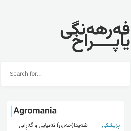
فەرهەنگی
یاپــــراخ
Word
Agromania
پزیشکی
شەیدا(حەزی) تەنیایی و گەڕانی