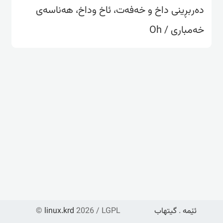
دەربڕینی داخ و خەفەت، ئاخ وداخ، هەناسەی
خەمباری / Oh
ئێمە
.
گیتهاب
2026 / LGPL
linux.krd
©