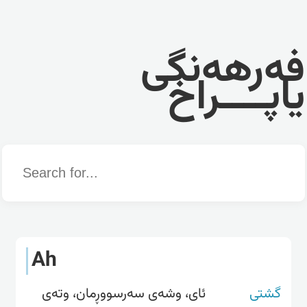
فەرهەنگی
یاپــــراخ
Word
Ah
گشتی
ئای، وشەی سەرسووڕمان، وتەی